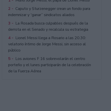
1 -
Murió Jorge Messi, el papá de Lionel Messi
2 -
Caputo y Sturzenegger crean un fondo para
indemnizar y “ganar” sindicatos aliados
3 -
La Rosada busca culpables después de la
derrota en el Senado y recalcula su estrategia
4 -
Lionel Messi llega a Rosario a las 20.30:
velatorio íntimo de Jorge Messi, sin acceso al
público
5 -
Los aviones F 16 sobrevolarán el centro
porteño y el lunes participarán de la celebración
de la Fuerza Aérea