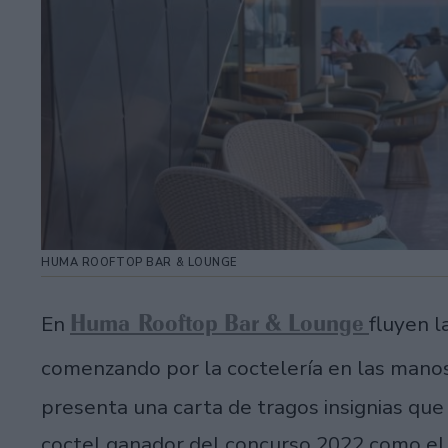
HUMA ROOFTOP BAR & LOUNGE
Huma Rooftop Bar & Lounge
En
fluyen l
comenzando por la coctelería en las mano
presenta una carta de tragos insignias qu
coctel ganador del concurso 2022 como el