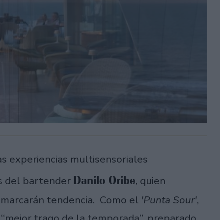
as experiencias multisensoriales
Danilo Oribe
s del bartender
, quien
e marcarán tendencia. Como el
'Punta Sour'
,
 “mejor trago de la temporada”, preparado