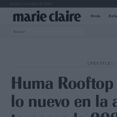
Sunday 9 de August de 2026
Moda
Bell
LIFESTYLE |
2
Huma Rooftop 
lo nuevo en la 