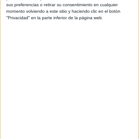
Descuentos en publicaciones
sus preferencias o retirar su consentimiento en cualquier
momento volviendo a este sitio y haciendo clic en el botón
Participación en los eventos organizados por
"Privacidad" en la parte inferior de la página web.
Editorial Perfil.
Suscribite ahora
COMPARTÍ ESTA NOTA
EN ESTA NOTA
TEMAS:
FENDI
MIAMI
SARA GONZÁLEZ VELÁSQUEZ