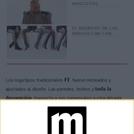
MASCOTAS
EL REGRESO DE LAS
MEDIAS CAN CAN
FF
Los logotipos tradicionales
, fueron recreados y
toda la
ajustados al diseño. Las paredes, techos y
decoración
, trasporta a sus comensales a otra década,
Sarah
con ayuda de la artista visual que se unió con Fendi,
Coleman.
café pop-up
La propuesta del
, que además de los