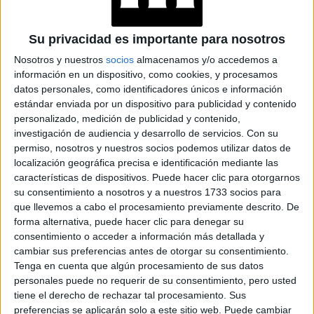
capuccinos
tradicionales
italianos, dispone de un menú
dulces y salados
de
, estará únicamente disponible por
Su privacidad es importante para nosotros
5
tiempo limitado, sus visitantes podrán visitarlo hasta el
Nosotros y nuestros
socios
almacenamos y/o accedemos a
información en un dispositivo, como cookies, y procesamos
de julio
datos personales, como identificadores únicos e información
estándar enviada por un dispositivo para publicidad y contenido
GALERÍA DE IMÁGENES
personalizado, medición de publicidad y contenido,
investigación de audiencia y desarrollo de servicios.
Con su
permiso, nosotros y nuestros socios podemos utilizar datos de
localización geográfica precisa e identificación mediante las
características de dispositivos. Puede hacer clic para otorgarnos
su consentimiento a nosotros y a nuestros 1733 socios para
que llevemos a cabo el procesamiento previamente descrito. De
forma alternativa, puede hacer clic para denegar su
consentimiento o acceder a información más detallada y
cambiar sus preferencias antes de otorgar su consentimiento.
Accedé a los beneficios para suscriptores
Tenga en cuenta que algún procesamiento de sus datos
personales puede no requerir de su consentimiento, pero usted
Contenidos exclusivos
tiene el derecho de rechazar tal procesamiento. Sus
Sorteos
preferencias se aplicarán solo a este sitio web. Puede cambiar