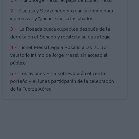
1 -
Murió Jorge Messi, el papá de Lionel Messi
2 -
Caputo y Sturzenegger crean un fondo para
indemnizar y “ganar” sindicatos aliados
3 -
La Rosada busca culpables después de la
derrota en el Senado y recalcula su estrategia
4 -
Lionel Messi llega a Rosario a las 20.30:
velatorio íntimo de Jorge Messi, sin acceso al
público
5 -
Los aviones F 16 sobrevolarán el centro
porteño y el lunes participarán de la celebración
de la Fuerza Aérea