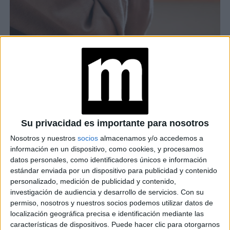
¿CUÁN GRAVE ES EL TOC?
El TOC es un trastorno neuropsiquiátrico que
Su privacidad es importante para nosotros
produce y deriva de la
ansiedad
. Se basa en
Nosotros y nuestros
socios
almacenamos y/o accedemos a
pensamientos, imágenes o impulsos incontrolables
información en un dispositivo, como cookies, y procesamos
datos personales, como identificadores únicos e información
e intrusivos que se repiten una y otra vez en la
estándar enviada por un dispositivo para publicidad y contenido
mente de la persona
Beckham
,
. En el caso de
el ex
personalizado, medición de publicidad y contenido,
manía por limpiar y
futbolista cuenta de su inevitable
investigación de audiencia y desarrollo de servicios.
Con su
permiso, nosotros y nuestros socios podemos utilizar datos de
ordenar la casa cuando toda su familia duerme.
localización geográfica precisa e identificación mediante las
características de dispositivos. Puede hacer clic para otorgarnos