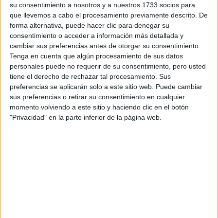
su consentimiento a nosotros y a nuestros 1733 socios para
TAMBIÉN TE PUEDE INTERESAR
que llevemos a cabo el procesamiento previamente descrito. De
forma alternativa, puede hacer clic para denegar su
EN QUE FASE LUNAR
consentimiento o acceder a información más detallada y
SE DEBE CORTAR EL
cambiar sus preferencias antes de otorgar su consentimiento.
PELO Y COMO
INFLUYE SU
Tenga en cuenta que algún procesamiento de sus datos
GRAVEDAD
personales puede no requerir de su consentimiento, pero usted
tiene el derecho de rechazar tal procesamiento. Sus
preferencias se aplicarán solo a este sitio web. Puede cambiar
BRAVADO RECIBIÓ A
sus preferencias o retirar su consentimiento en cualquier
NANÍ: UNA CENA DE
momento volviendo a este sitio y haciendo clic en el botón
COCINA ARMENIA Y
"Privacidad" en la parte inferior de la página web.
VINOS KARAS
MANIFESTAR LA
TÉCNICA QUE
LOGRA
MATERIALIZAR LOS
DESEOS MÁS
PROFUNDOS