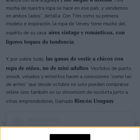
alianza con una uruguaya y
. Hoy
mucha de nuestra ropa se hace en ese país, y vendemos
en ambos lados”, detalla. Con Trini como su primera
modelo e inspiración, la ropa de Vevey tiene mucho del
aires vintage y románticos, con
espíritu de su casa:
ligeros toques de tendencia
.
las ganas de vestir a chicos con
Y, por sobre todo,
ropa de niños, no de mini adultos
. Vestidos de punto
smock, volados y enteritos hacen a colecciones “como las
de antes” que desde octubre no solo pueden comprarse
online sino también en su showroom de recoleta junto a
Rincón Uruguay
otras emprendedoras, llamado
.