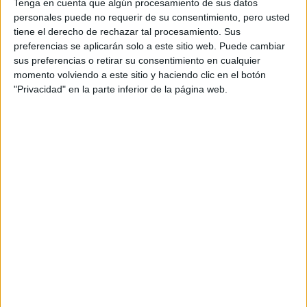
Tenga en cuenta que algún procesamiento de sus datos
TAMBIÉN TE PUEDE INTERESAR
personales puede no requerir de su consentimiento, pero usted
tiene el derecho de rechazar tal procesamiento. Sus
EN QUE FASE LUNAR
preferencias se aplicarán solo a este sitio web. Puede cambiar
SE DEBE CORTAR EL
sus preferencias o retirar su consentimiento en cualquier
PELO Y COMO
INFLUYE SU
momento volviendo a este sitio y haciendo clic en el botón
GRAVEDAD
"Privacidad" en la parte inferior de la página web.
BRAVADO RECIBIÓ A
NANÍ: UNA CENA DE
COCINA ARMENIA Y
VINOS KARAS
MANIFESTAR LA
TÉCNICA QUE
LOGRA
MATERIALIZAR LOS
DESEOS MÁS
PROFUNDOS