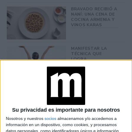
BRAVADO RECIBIÓ A
NANÍ: UNA CENA DE
COCINA ARMENIA Y
VINOS KARAS
MANIFESTAR LA
TÉCNICA QUE
LOGRA
MATERIALIZAR LOS
DESEOS MÁS
PROFUNDOS
PREDICCIONES PARA
AGOSTO POR LA
ASTRÓLOGA MHONI
VIDENTE: PLANO
Su privacidad es importante para nosotros
ESPIRITUAL,
LABORAL Y
Nosotros y nuestros
socios
almacenamos y/o accedemos a
AMOROSO
información en un dispositivo, como cookies, y procesamos
datos personales, como identificadores únicos e información