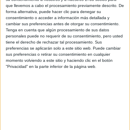
del pulgar, se encuentra mucho tiempo mirando hacia la
que llevemos a cabo el procesamiento previamente descrito. De
cara interna de la misma. Esta dolencia se da, en la
forma alternativa, puede hacer clic para denegar su
mayoría de los casos,debido al uso excesivo del celular, ya
consentimiento o acceder a información más detallada y
que el pulgar se encuentra en la misma posición por
cambiar sus preferencias antes de otorgar su consentimiento.
reiteradas horas.
Tenga en cuenta que algún procesamiento de sus datos
personales puede no requerir de su consentimiento, pero usted
tiene el derecho de rechazar tal procesamiento. Sus
Para este tipo de problema, se recomienda disminuir el
preferencias se aplicarán solo a este sitio web. Puede cambiar
uso del aparato tecnológico en cuestión. Asimismo, es
sus preferencias o retirar su consentimiento en cualquier
aconsejable hacer un stop cuando comienza el dolor o
momento volviendo a este sitio y haciendo clic en el botón
calambre en la mano y acompañar este momento, con un
"Privacidad" en la parte inferior de la página web.
pequeño estiramiento de manos. Para evitar ejercer
presión sobre la mano, se recomienda colocar el celular
sobre el escritorio.
GALERÍA DE IMÁGENES