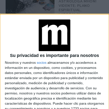
ASTRÓLOGA MHONI
VIDENTE: PLANO
ESPIRITUAL,
LABORAL Y
AMOROSO
Otra opción es usar almohadillas tanto para espalda como
para muñecas generando mayor bienestar a la hora de
estar frente a una computadora y por último,siempre se
Su privacidad es importante para nosotros
recomienda hacer actividad física de bajo impacto que
Nosotros y nuestros
socios
almacenamos y/o accedemos a
beneficia a los músculos y el cuerpo en general.
información en un dispositivo, como cookies, y procesamos
datos personales, como identificadores únicos e información
¿Qué es o a qué le llaman Pulgar Atascado y cómo
estándar enviada por un dispositivo para publicidad y contenido
personalizado, medición de publicidad y contenido,
se combate?
investigación de audiencia y desarrollo de servicios.
Con su
permiso, nosotros y nuestros socios podemos utilizar datos de
El pulgar atascado es un padecimiento que se da cuando
localización geográfica precisa e identificación mediante las
las articulaciones de nuestra mano, más específicamente
características de dispositivos. Puede hacer clic para otorgarnos
su consentimiento a nosotros y a nuestros 1733 socios para