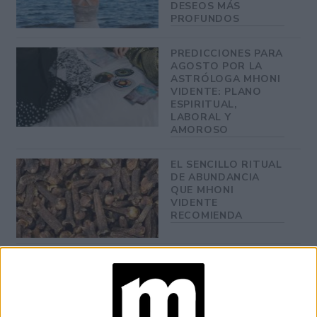
DESEOS MÁS
PROFUNDOS
PREDICCIONES PARA
AGOSTO POR LA
ASTRÓLOGA MHONI
VIDENTE: PLANO
ESPIRITUAL,
LABORAL Y
AMOROSO
EL SENCILLO RITUAL
DE ABUNDANCIA
QUE MHONI
VIDENTE
RECOMIENDA
MHONI VIDENTE
ANUNCIA LOS
NÚMEROS DE LA
SUERTE SIGNO POR
SIGNO DEL MES DE