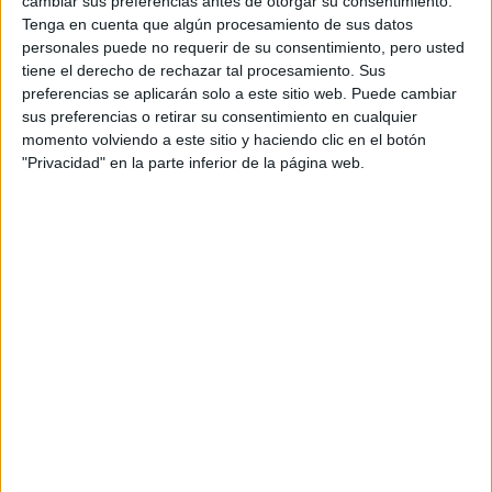
cambiar sus preferencias antes de otorgar su consentimiento.
Tenga en cuenta que algún procesamiento de sus datos
personales puede no requerir de su consentimiento, pero usted
tiene el derecho de rechazar tal procesamiento. Sus
preferencias se aplicarán solo a este sitio web. Puede cambiar
sus preferencias o retirar su consentimiento en cualquier
momento volviendo a este sitio y haciendo clic en el botón
INVITACIÓN A LA CORONACIÓN DEL REY WILLIAM IV Y LA REINA
"Privacidad" en la parte inferior de la página web.
ADELAIDA
Hombre
Dentro de las gráficas elementos como el
Verde que simboliza la primavera y el renacer
,
representan la importancia del folclore y tradición
británica, y le dan la bienvenida al nuevo reino.