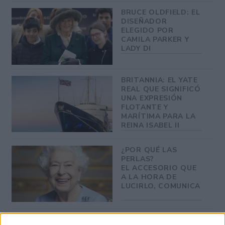
BRUCE OLDFIELD: EL
DISEÑADOR
ELEGIDO POR
CAMILA PARKER Y
LADY DI
BRITANNIA: EL YATE
REAL QUE SIGNIFICÓ
UNA EXPRESIÓN
FLOTANTE Y
MARÍTIMA PARA LA
REINA ISABEL II
¿POR QUÉ LAS
PERLAS?
EL ACCESORIO QUE
A LA HORA DE
LUCIRLO, COMUNICA