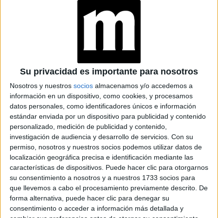
Uno de los elementos más llamativos de la tarjeta, fue
por primera vez Camilla pasó de ser llamada
que
reina consorte a llevar el mayor título de reina
.
Aunque técnicamente continúa siendo reina consorte, este
título se usaba para diferenciarla de la reina Isabel.
Su privacidad es importante para nosotros
Nosotros y nuestros
socios
almacenamos y/o accedemos a
información en un dispositivo, como cookies, y procesamos
datos personales, como identificadores únicos e información
estándar enviada por un dispositivo para publicidad y contenido
personalizado, medición de publicidad y contenido,
investigación de audiencia y desarrollo de servicios.
Con su
permiso, nosotros y nuestros socios podemos utilizar datos de
localización geográfica precisa e identificación mediante las
características de dispositivos. Puede hacer clic para otorgarnos
su consentimiento a nosotros y a nuestros 1733 socios para
que llevemos a cabo el procesamiento previamente descrito. De
forma alternativa, puede hacer clic para denegar su
consentimiento o acceder a información más detallada y