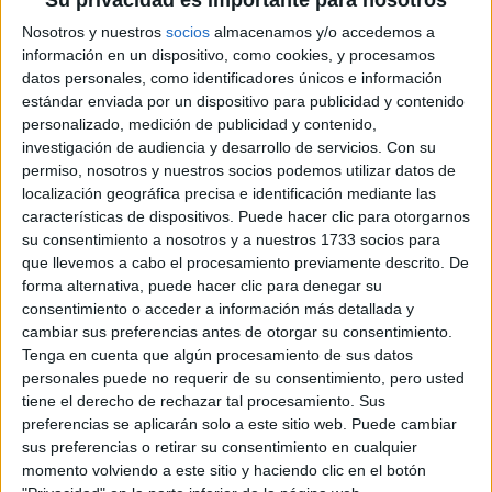
Nosotros y nuestros
socios
almacenamos y/o accedemos a
información en un dispositivo, como cookies, y procesamos
LA ENTRADA DEL IMPERDIBLE MOCO, QUE SOLO TIENE SEDES EN
datos personales, como identificadores únicos e información
ÁMSTERDAM Y BARCELONA.
estándar enviada por un dispositivo para publicidad y contenido
personalizado, medición de publicidad y contenido,
el MOCO está
Aparte de sumergirte en distintas obras,
investigación de audiencia y desarrollo de servicios.
Con su
situado en un palacio del siglo XVI, en pleno centro
permiso, nosotros y nuestros socios podemos utilizar datos de
localización geográfica precisa e identificación mediante las
de la ciudad condal.
Con patio, escalera arqueada con
características de dispositivos. Puede hacer clic para otorgarnos
columnas, capiteles y molduras de estilo renacentista, el
su consentimiento a nosotros y a nuestros 1733 socios para
Palacio Cervelló recibe a los visitantes con una
que llevemos a cabo el procesamiento previamente descrito. De
impresionante fachada gótica. Desde la Edad Media hasta
forma alternativa, puede hacer clic para denegar su
consentimiento o acceder a información más detallada y
el siglo XX, aristócratas, comerciantes y reyes se han dado
cambiar sus preferencias antes de otorgar su consentimiento.
cita en este histórico lugar.
Tenga en cuenta que algún procesamiento de sus datos
personales puede no requerir de su consentimiento, pero usted
TAMBIÉN TE PUEDE INTERESAR
tiene el derecho de rechazar tal procesamiento. Sus
preferencias se aplicarán solo a este sitio web. Puede cambiar
sus preferencias o retirar su consentimiento en cualquier
EN QUE FASE LUNAR
momento volviendo a este sitio y haciendo clic en el botón
SE DEBE CORTAR EL