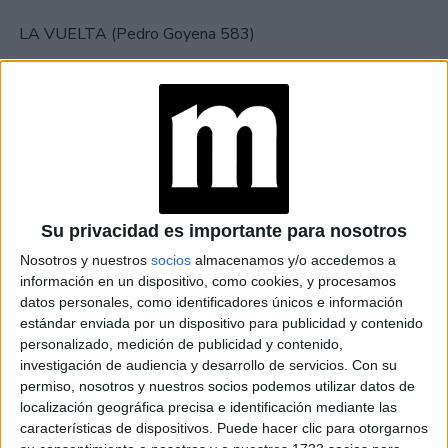
LA VUELTA (Pedro Goyena 583)
Comer rico y casero desde el desayuno hasta la cena es la
tiene
propuesta de este local de Caballito. El espacio
reminiscencias de una pulpería de antaño
y su menú
se divide en categorías: entradas, minutas, ensaladas,
carnes y pastas.
Su privacidad es importante para nosotros
Los recomendados son, la tortilla de papas, los mejillones
Nosotros y nuestros
socios
almacenamos y/o accedemos a
a la provenzal y las carnes ahumadas cocinadas en
información en un dispositivo, como cookies, y procesamos
kamado que es un horno de barro de origen
datos personales, como identificadores únicos e información
japonés
estándar enviada por un dispositivo para publicidad y contenido
.
personalizado, medición de publicidad y contenido,
investigación de audiencia y desarrollo de servicios.
Con su
LABOR (Freire 1501)
permiso, nosotros y nuestros socios podemos utilizar datos de
localización geográfica precisa e identificación mediante las
características de dispositivos. Puede hacer clic para otorgarnos