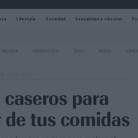
eza
Lifestyle
Sociedad
Sexualidad y vínculos
Fo
BELLEZA
HORÓSCOPO
SEXO
MODA
GÉNE
09-2020 08:00
 caseros para
r de tus comidas