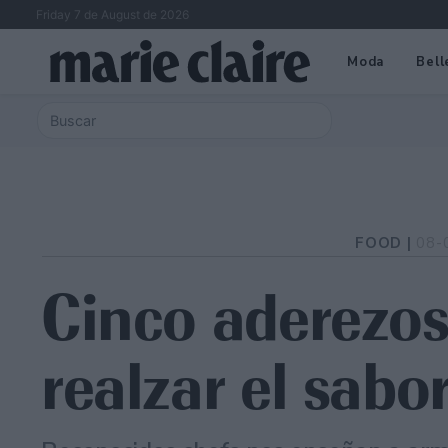
Friday 7 de August de 2026
Moda
Bell
FOOD |
08-
Cinco aderezos
realzar el sabo