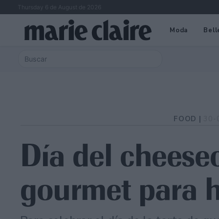
Thursday 6 de August de 2026
Moda
Bell
FOOD |
30-
Día del cheese
gourmet para h