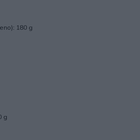
leno): 180 g
0 g