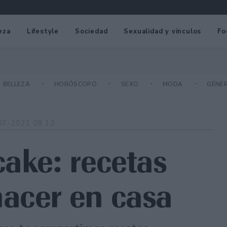
eza
Lifestyle
Sociedad
Sexualidad y vínculos
Fo
BELLEZA
HORÓSCOPO
SEXO
MODA
GÉNE
07-2021 08:12
cake: recetas
acer en casa