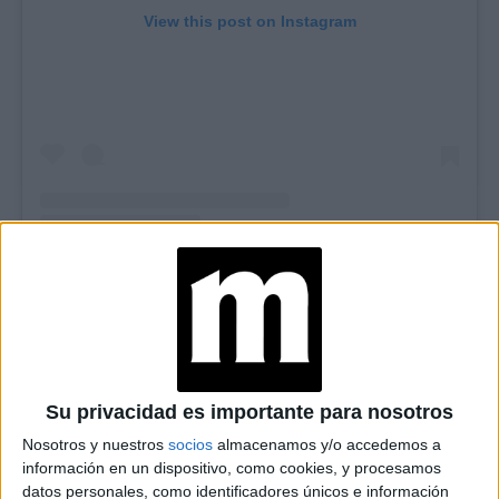
View this post on Instagram
La receta de las medialunas
de manteca de Damián
Betular
INGREDIENTES PARA LAS MEDIALUNAS DE MANTECA
:
Su privacidad es importante para nosotros
ALMÍBAR
Nosotros y nuestros
socios
almacenamos y/o accedemos a
Cascara de limon
c/n
información en un dispositivo, como cookies, y procesamos
datos personales, como identificadores únicos e información
Agua
300 cc