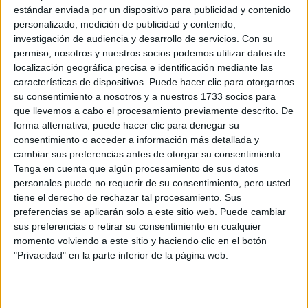
estándar enviada por un dispositivo para publicidad y contenido
Azúcar
300 grs
personalizado, medición de publicidad y contenido,
investigación de audiencia y desarrollo de servicios.
Con su
AMASIJO
permiso, nosotros y nuestros socios podemos utilizar datos de
Azúcar
50 grs
localización geográfica precisa e identificación mediante las
Harina 000
500 grs
características de dispositivos. Puede hacer clic para otorgarnos
Levadura
30 grs
su consentimiento a nosotros y a nuestros 1733 socios para
Extracto de vainilla
c/n
que llevemos a cabo el procesamiento previamente descrito. De
forma alternativa, puede hacer clic para denegar su
Miel
15 grs
consentimiento o acceder a información más detallada y
Sal
10 grs
cambiar sus preferencias antes de otorgar su consentimiento.
Leche
250 cc
Tenga en cuenta que algún procesamiento de sus datos
personales puede no requerir de su consentimiento, pero usted
EMPASTE
tiene el derecho de rechazar tal procesamiento. Sus
Harina
25 grs
preferencias se aplicarán solo a este sitio web. Puede cambiar
Manteca
200 grs
sus preferencias o retirar su consentimiento en cualquier
momento volviendo a este sitio y haciendo clic en el botón
PASO A PASO PARA LAS MEDIALUNAS DE MANTECA
:
"Privacidad" en la parte inferior de la página web.
Con todos los ingredientes hacer una masa
homogénea y elástica.
Dejar descansar, mientras tanto realizar el empaste.