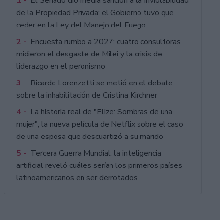
1 -
El Senado dio media sanción a la Inviolabilidad
de la Propiedad Privada: el Gobierno tuvo que
ceder en la Ley del Manejo del Fuego
2 -
Encuesta rumbo a 2027: cuatro consultoras
midieron el desgaste de Milei y la crisis de
liderazgo en el peronismo
3 -
Ricardo Lorenzetti se metió en el debate
sobre la inhabilitación de Cristina Kirchner
4 -
La historia real de "Elize: Sombras de una
mujer", la nueva película de Netflix sobre el caso
de una esposa que descuartizó a su marido
5 -
Tercera Guerra Mundial: la inteligencia
artificial reveló cuáles serían los primeros países
latinoamericanos en ser derrotados