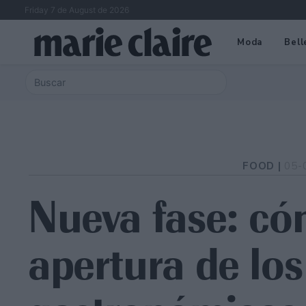
Friday 7 de August de 2026
Moda
Bell
FOOD |
05-
Nueva fase: có
apertura de los