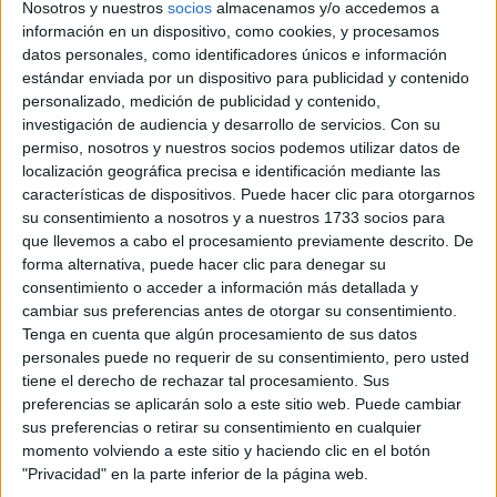
Nosotros y nuestros
socios
almacenamos y/o accedemos a
información en un dispositivo, como cookies, y procesamos
UN CLÁSICO, REINTREPRETADO.
datos personales, como identificadores únicos e información
estándar enviada por un dispositivo para publicidad y contenido
Fino & Cordial
personalizado, medición de publicidad y contenido,
investigación de audiencia y desarrollo de servicios.
Con su
45 ml de Gancia Frutos Rojos
permiso, nosotros y nuestros socios podemos utilizar datos de
15 ml de vermouth dry
localización geográfica precisa e identificación mediante las
características de dispositivos. Puede hacer clic para otorgarnos
25 ml de cordial de cedrón *
su consentimiento a nosotros y a nuestros 1733 socios para
10 ml de lima
que llevemos a cabo el procesamiento previamente descrito. De
forma alternativa, puede hacer clic para denegar su
Cordial de cedrón:
*
una infusión de cedrón. Puede ser
consentimiento o acceder a información más detallada y
té o en hebras. Usar 2 cucharaditas y hervirlo. Luego,
cambiar sus preferencias antes de otorgar su consentimiento.
Tenga en cuenta que algún procesamiento de sus datos
agregar 2 cucharaditas de azúcar.
personales puede no requerir de su consentimiento, pero usted
tiene el derecho de rechazar tal procesamiento. Sus
preferencias se aplicarán solo a este sitio web. Puede cambiar
sus preferencias o retirar su consentimiento en cualquier
momento volviendo a este sitio y haciendo clic en el botón
"Privacidad" en la parte inferior de la página web.