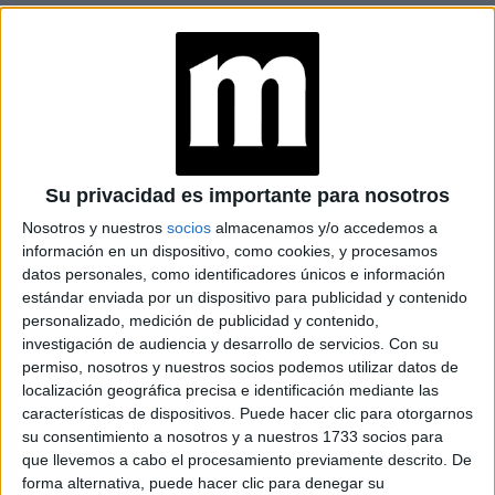
TAMBIÉN TE PUEDE INTERESAR
DÍA MUNDIAL DEL
CHEESECAKE: DEL
ESTILO NEW YORK A
SUS VERSIONES MÁS
ORIGINALES
Su privacidad es importante para nosotros
Nosotros y nuestros
socios
almacenamos y/o accedemos a
TEMPORADA DE
información en un dispositivo, como cookies, y procesamos
TRUFAS: QUÉ SON Y
datos personales, como identificadores únicos e información
TRES
estándar enviada por un dispositivo para publicidad y contenido
RESTAURANTES
personalizado, medición de publicidad y contenido,
PARA PROBARLAS
investigación de audiencia y desarrollo de servicios.
Con su
EN BUENOS AIRES
permiso, nosotros y nuestros socios podemos utilizar datos de
localización geográfica precisa e identificación mediante las
ANA IRIE, LA
características de dispositivos. Puede hacer clic para otorgarnos
PASTELERA QUE
su consentimiento a nosotros y a nuestros 1733 socios para
CONVIERTE LOS
que llevemos a cabo el procesamiento previamente descrito. De
RECUERDOS EN
POSTRES
forma alternativa, puede hacer clic para denegar su