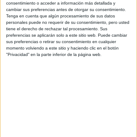
INOLVIDABLES:
consentimiento o acceder a información más detallada y
“CUANDO ALGO ES
cambiar sus preferencias antes de otorgar su consentimiento.
TENDENCIA, HAY
Tenga en cuenta que algún procesamiento de sus datos
QUE DARLE UNA
personales puede no requerir de su consentimiento, pero usted
MIRADA PROPIA”
tiene el derecho de rechazar tal procesamiento. Sus
preferencias se aplicarán solo a este sitio web. Puede cambiar
LES FRUITS: LA
sus preferencias o retirar su consentimiento en cualquier
HISTORIA DE LOS
momento volviendo a este sitio y haciendo clic en el botón
POSTRES VIRALES
"Privacidad" en la parte inferior de la página web.
FRANCESES DE
JOAQUÍN PANTUSO
QUE
CONQUISTARON
BUENOS AIRES
Pelar la palta y trozarla
en dados. Exprimir un poco de
evitar que se oxide
limón sobre ella para
y añadir al bol.
Añadir también el atún. Aliñar con un chorrito de aceite de
oliva virgen extra, más jugo de lima o limón, un poco de