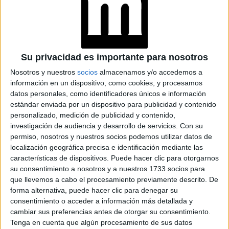
PASTELERA QUE
CONVIERTE LOS
RECUERDOS EN
POSTRES
INOLVIDABLES:
“CUANDO ALGO ES
TENDENCIA, HAY
Su privacidad es importante para nosotros
QUE DARLE UNA
Nosotros y nuestros
socios
almacenamos y/o accedemos a
MIRADA PROPIA”
información en un dispositivo, como cookies, y procesamos
datos personales, como identificadores únicos e información
LES FRUITS: LA
estándar enviada por un dispositivo para publicidad y contenido
HISTORIA DE LOS
personalizado, medición de publicidad y contenido,
POSTRES VIRALES
investigación de audiencia y desarrollo de servicios.
Con su
FRANCESES DE
JOAQUÍN PANTUSO
permiso, nosotros y nuestros socios podemos utilizar datos de
QUE
localización geográfica precisa e identificación mediante las
CONQUISTARON
características de dispositivos. Puede hacer clic para otorgarnos
BUENOS AIRES
su consentimiento a nosotros y a nuestros 1733 socios para
que llevemos a cabo el procesamiento previamente descrito. De
forma alternativa, puede hacer clic para denegar su
consentimiento o acceder a información más detallada y
cambiar sus preferencias antes de otorgar su consentimiento.
Tenga en cuenta que algún procesamiento de sus datos