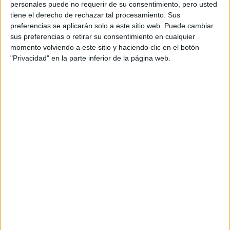
at Redacción Marie Claire
personales puede no requerir de su consentimiento, pero usted
tiene el derecho de rechazar tal procesamiento. Sus
GALERÍA DE IMÁGENES
preferencias se aplicarán solo a este sitio web. Puede cambiar
sus preferencias o retirar su consentimiento en cualquier
momento volviendo a este sitio y haciendo clic en el botón
"Privacidad" en la parte inferior de la página web.
Accedé a los beneficios para suscriptores
Contenidos exclusivos
Sorteos
Descuentos en publicaciones
Participación en los eventos organizados por
Editorial Perfil.