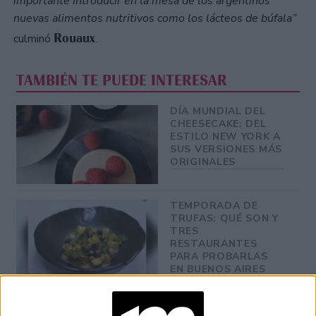
importante introducir en la mesa de los argentinos
nuevas alimentos nutritivos como los lácteos de búfala”
Rouaux
culminó
.
TAMBIÉN TE PUEDE INTERESAR
DÍA MUNDIAL DEL
CHEESECAKE: DEL
ESTILO NEW YORK A
SUS VERSIONES MÁS
ORIGINALES
TEMPORADA DE
TRUFAS: QUÉ SON Y
TRES
RESTAURANTES
PARA PROBARLAS
EN BUENOS AIRES
ANA IRIE, LA