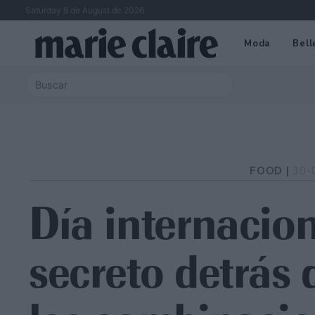
Saturday 8 de August de 2026
Moda
Bell
FOOD |
30-
Día internacion
secreto detrás 