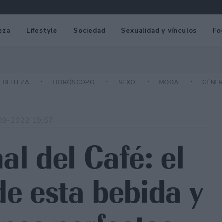
eza
Lifestyle
Sociedad
Sexualidad y vínculos
Fo
BELLEZA
HORÓSCOPO
SEXO
MODA
GÉNE
09-2022 19:57
al del Café: el
de esta bebida y