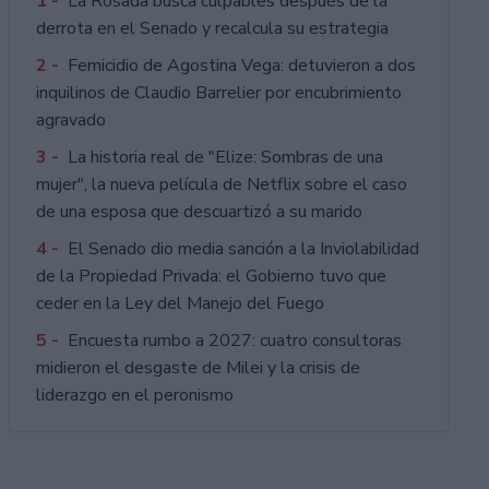
1 -
La Rosada busca culpables después de la
derrota en el Senado y recalcula su estrategia
2 -
Femicidio de Agostina Vega: detuvieron a dos
inquilinos de Claudio Barrelier por encubrimiento
agravado
3 -
La historia real de "Elize: Sombras de una
mujer", la nueva película de Netflix sobre el caso
de una esposa que descuartizó a su marido
4 -
El Senado dio media sanción a la Inviolabilidad
de la Propiedad Privada: el Gobierno tuvo que
ceder en la Ley del Manejo del Fuego
5 -
Encuesta rumbo a 2027: cuatro consultoras
midieron el desgaste de Milei y la crisis de
liderazgo en el peronismo