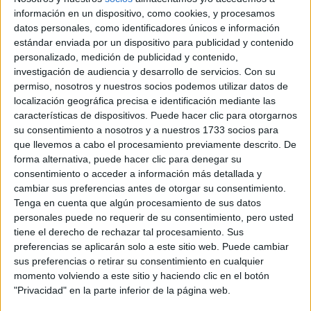
TENDENCIA, HAY
información en un dispositivo, como cookies, y procesamos
QUE DARLE UNA
datos personales, como identificadores únicos e información
MIRADA PROPIA”
estándar enviada por un dispositivo para publicidad y contenido
personalizado, medición de publicidad y contenido,
LES FRUITS: LA
investigación de audiencia y desarrollo de servicios.
Con su
HISTORIA DE LOS
permiso, nosotros y nuestros socios podemos utilizar datos de
POSTRES VIRALES
localización geográfica precisa e identificación mediante las
FRANCESES DE
características de dispositivos. Puede hacer clic para otorgarnos
JOAQUÍN PANTUSO
QUE
su consentimiento a nosotros y a nuestros 1733 socios para
CONQUISTARON
que llevemos a cabo el procesamiento previamente descrito. De
BUENOS AIRES
forma alternativa, puede hacer clic para denegar su
consentimiento o acceder a información más detallada y
cambiar sus preferencias antes de otorgar su consentimiento.
Tenga en cuenta que algún procesamiento de sus datos
personales puede no requerir de su consentimiento, pero usted
tiene el derecho de rechazar tal procesamiento. Sus
ANGELS FALL
preferencias se aplicarán solo a este sitio web. Puede cambiar
sus preferencias o retirar su consentimiento en cualquier
momento volviendo a este sitio y haciendo clic en el botón
INGREDIENTES:
"Privacidad" en la parte inferior de la página web.