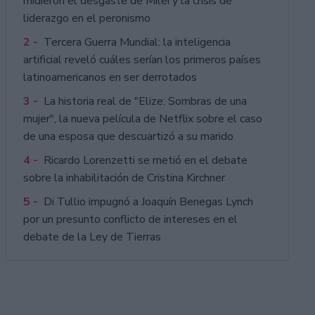
midieron el desgaste de Milei y la crisis de
liderazgo en el peronismo
2 -
Tercera Guerra Mundial: la inteligencia
artificial reveló cuáles serían los primeros países
latinoamericanos en ser derrotados
3 -
La historia real de "Elize: Sombras de una
mujer", la nueva película de Netflix sobre el caso
de una esposa que descuartizó a su marido
4 -
Ricardo Lorenzetti se metió en el debate
sobre la inhabilitación de Cristina Kirchner
5 -
Di Tullio impugnó a Joaquín Benegas Lynch
por un presunto conflicto de intereses en el
debate de la Ley de Tierras