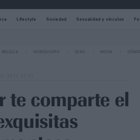
eza
Lifestyle
Sociedad
Sexualidad y vínculos
Fo
BELLEZA
HORÓSCOPO
SEXO
MODA
GÉNE
03-2021 11:53
 te comparte el
exquisitas