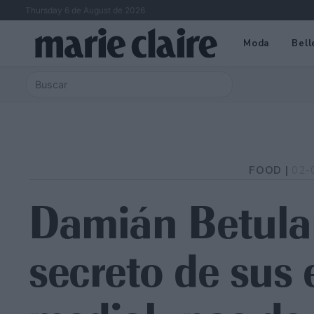
Thursday 6 de August de 2026
Moda
Bell
FOOD |
02-
Damián Betular
secreto de sus 