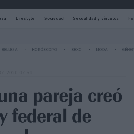
eza
Lifestyle
Sociedad
Sexualidad y vínculos
Fo
BELLEZA
HORÓSCOPO
SEXO
MODA
GÉNE
07-2020 07:54
 una pareja creó
y federal de