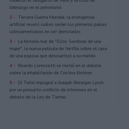
midieron el desgaste de Milei y la crisis de
liderazgo en el peronismo
2 -
Tercera Guerra Mundial: la inteligencia
artificial reveló cuáles serían los primeros países
latinoamericanos en ser derrotados
3 -
La historia real de "Elize: Sombras de una
mujer", la nueva película de Netflix sobre el caso
de una esposa que descuartizó a su marido
4 -
Ricardo Lorenzetti se metió en el debate
sobre la inhabilitación de Cristina Kirchner
5 -
Di Tullio impugnó a Joaquín Benegas Lynch
por un presunto conflicto de intereses en el
debate de la Ley de Tierras