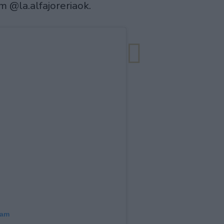
m @la.alfajoreriaok.
ram