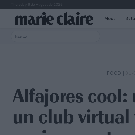
Thursday 6 de August de 2026
Moda
Bell
FOOD |
01-
Alfajores cool:
un club virtual 