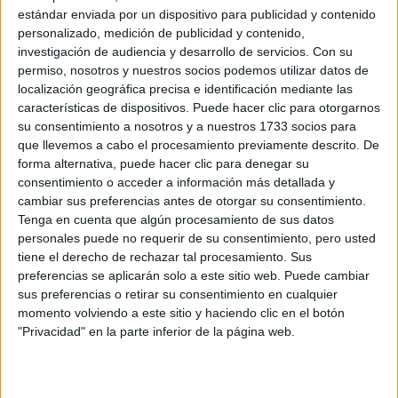
lado opciones clásicas fiel a la tradición yankee y por el
estándar enviada por un dispositivo para publicidad y contenido
otro varias hamburguesas XL para el que busca
personalizado, medición de publicidad y contenido,
investigación de audiencia y desarrollo de servicios.
Con su
excesos.“Scotsvielle”: Doble medallón de carne, doble
permiso, nosotros y nuestros socios podemos utilizar datos de
provoleta, salteado de cebolla morada, ajo y tomate
localización geográfica precisa e identificación mediante las
cherry, y salsa picante casera.
características de dispositivos. Puede hacer clic para otorgarnos
su consentimiento a nosotros y a nuestros 1733 socios para
que llevemos a cabo el procesamiento previamente descrito. De
forma alternativa, puede hacer clic para denegar su
consentimiento o acceder a información más detallada y
The Flour Store
cambiar sus preferencias antes de otorgar su consentimiento.
Tenga en cuenta que algún procesamiento de sus datos
Sin dudas una de las estrellas del 2022, tienen cola
personales puede no requerir de su consentimiento, pero usted
todos los días desde temprano en el corazón de Almagro.
tiene el derecho de rechazar tal procesamiento. Sus
preferencias se aplicarán solo a este sitio web. Puede cambiar
En realidad, empezaron como panadería y distribuían a un
sus preferencias o retirar su consentimiento en cualquier
montón de locales famosos, hasta que la tuvieron que
momento volviendo a este sitio y haciendo clic en el botón
cerrar, esperaron unos años y finalmente abrieron su propio
"Privacidad" en la parte inferior de la página web.
local “La Chetta Doble T”: Doble Cheeseburger en pan de
papa molde, cebolla morada, pepinos agridulces y salsa
porchetta ahumada.