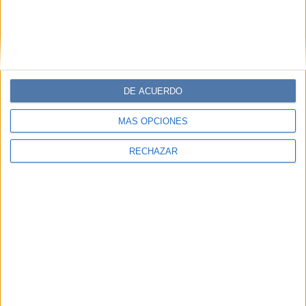
EL CASTILLO GUERRERO DE DOMSELAAR
CASTILLO RAFAEL OBLIGADO
FRANCISCO FERREYRA
Contador, periodista y productor.
DE ACUERDO
MÁS OPCIONES
Comentarios
RECHAZAR