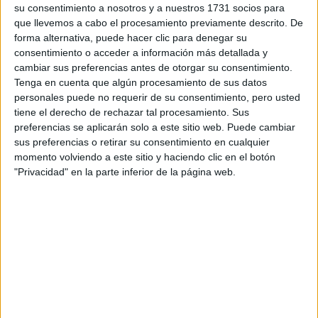
su consentimiento a nosotros y a nuestros 1731 socios para
TAMBIÉN TE PUEDE INTERESAR
que llevemos a cabo el procesamiento previamente descrito. De
forma alternativa, puede hacer clic para denegar su
consentimiento o acceder a información más detallada y
ZOE SALDANA,
cambiar sus preferencias antes de otorgar su consentimiento.
PROTAGONISTA DE
LIONESS
Tenga en cuenta que algún procesamiento de sus datos
(PARAMOUNT+): “MI
personales puede no requerir de su consentimiento, pero usted
DESEO ES QUE NOS
tiene el derecho de rechazar tal procesamiento. Sus
UNAMOS COMO
preferencias se aplicarán solo a este sitio web. Puede cambiar
COMUNIDADES
sus preferencias o retirar su consentimiento en cualquier
LATINAS”
momento volviendo a este sitio y haciendo clic en el botón
"Privacidad" en la parte inferior de la página web.
FINAL DEL MUNDIAL
2026: QUIÉNES
CANTAN EN EL
SHOW PREVIO Y EL
ENTRETIEMPO
VACACIONES DE
INVIERNO 2026:
PLANES Y
PROPUESTAS PARA