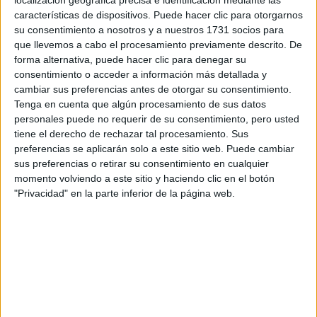
QueerScreen font leur ciném
Francia
a en
. Además,
características de dispositivos. Puede hacer clic para otorgarnos
festivales de cine
tuvo una destacada participación en
su consentimiento a nosotros y a nuestros 1731 socios para
que llevemos a cabo el procesamiento previamente descrito. De
LGTBQ.
forma alternativa, puede hacer clic para denegar su
consentimiento o acceder a información más detallada y
cambiar sus preferencias antes de otorgar su consentimiento.
TAMBIÉN TE PUEDE INTERESAR
Tenga en cuenta que algún procesamiento de sus datos
personales puede no requerir de su consentimiento, pero usted
ZOE SALDANA,
tiene el derecho de rechazar tal procesamiento. Sus
PROTAGONISTA DE
LIONESS
preferencias se aplicarán solo a este sitio web. Puede cambiar
(PARAMOUNT+): “MI
sus preferencias o retirar su consentimiento en cualquier
DESEO ES QUE NOS
momento volviendo a este sitio y haciendo clic en el botón
UNAMOS COMO
"Privacidad" en la parte inferior de la página web.
COMUNIDADES
LATINAS”
FINAL DEL MUNDIAL
2026: QUIÉNES
CANTAN EN EL
SHOW PREVIO Y EL
ENTRETIEMPO