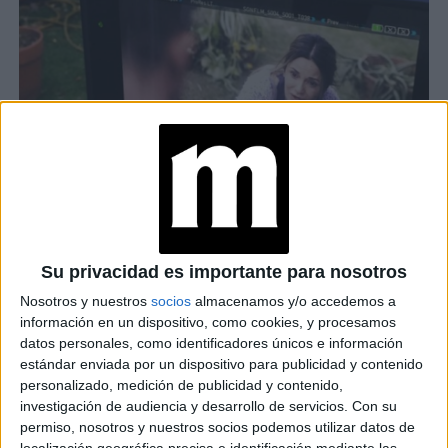
TODOS TENEMOS UN HIJO EN EL PLACARD: UNA PELÍCULA QUE
DEMUESTRA LAS RELACIONES TENSAS ENTRE PADRES E HIJOS.
Su privacidad es importante para nosotros
“Todos tenemos un muerto en el placard o un hijo
Nosotros y nuestros
socios
almacenamos y/o accedemos a
en el closet”
compitió en distintos festivales
información en un dispositivo, como cookies, y procesamos
internacionales y ganó varios premios, entre ellos
datos personales, como identificadores únicos e información
estándar enviada por un dispositivo para publicidad y contenido
“Guadalajara Construye”
Festival Internacional
en el
personalizado, medición de publicidad y contenido,
de Cine de Guadalajara
. Recibió los premios del público
investigación de audiencia y desarrollo de servicios.
Con su
Pride Queer Australia
JocK et
permiso, nosotros y nuestros socios podemos utilizar datos de
de los festivales
y
localización geográfica precisa e identificación mediante las