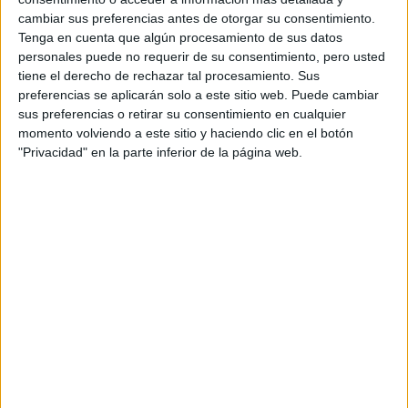
cambiar sus preferencias antes de otorgar su consentimiento.
Tenga en cuenta que algún procesamiento de sus datos
TAMBIÉN TE PUEDE INTERESAR: ¿BODA
personales puede no requerir de su consentimiento, pero usted
SECRETA EN CUARENTENA? EMMA STONE
tiene el derecho de rechazar tal procesamiento. Sus
Y UN RUMOR QUE CRECE ENTRE SUS FANS
preferencias se aplicarán solo a este sitio web. Puede cambiar
sus preferencias o retirar su consentimiento en cualquier
momento volviendo a este sitio y haciendo clic en el botón
"Privacidad" en la parte inferior de la página web.
El documental se grabó en secreto.
Michelle Obama tiene 56 años.