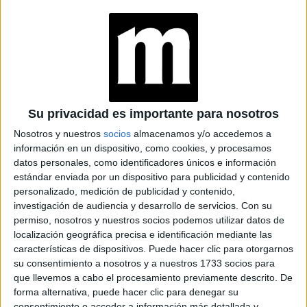
TAMBIÉN TE PUEDE INTERESAR: LA NUEVA
TEMPORADA DE FRIENDS YA TIENE FECHA
DE ESTRENO
Su privacidad es importante para nosotros
Michelle Obama reveló que mientras estudiaba en la
Nosotros y nuestros
socios
almacenamos y/o accedemos a
Universidad de Princeton su compañera de cuarto se
información en un dispositivo, como cookies, y procesamos
mudó porque a su madre no le gustaba que ella
datos personales, como identificadores únicos e información
fuera negra.
estándar enviada por un dispositivo para publicidad y contenido
Las hijas del ex presidente estadounidense hacían su
personalizado, medición de publicidad y contenido,
cama y ordenaban su habitación mientras vivían en la
investigación de audiencia y desarrollo de servicios.
Con su
permiso, nosotros y nuestros socios podemos utilizar datos de
Casa Blanca.
localización geográfica precisa e identificación mediante las
El padre de Michelle murió de esclorisis múltiple.
características de dispositivos. Puede hacer clic para otorgarnos
La ex primera dama aclaró que para ella la moda es
su consentimiento a nosotros y a nuestros 1733 socios para
una herramienta.
que llevemos a cabo el procesamiento previamente descrito. De
El rodaje duró dos años.
forma alternativa, puede hacer clic para denegar su
consentimiento o acceder a información más detallada y