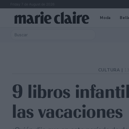
Friday 7 de August de 2026
Moda
Bell
CULTURA |
1
9 libros infanti
las vacaciones