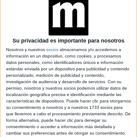
cuestionar nuestros principios, ideas y formas de habitar la
sociedad. Es allí, donde aparecen las Angels, para
instruirnos.
Los ángeles de Charlie
Su privacidad es importante para nosotros
Las Angels que acompañan a Lola buscarán concientizar
Nosotros y nuestros
socios
almacenamos y/o accedemos a
no sólo a Charlie, sino a sus empleados que se encuentran
información en un dispositivo, como cookies, y procesamos
muy lejos del mundo drag. Las mujeres de botas audaces
datos personales, como identificadores únicos e información
tendrán el desafío de explicarle a Charlie que puede
estándar enviada por un dispositivo para publicidad y contenido
fabricar zapatos sin género y a su vez, salvar su fábrica.
personalizado, medición de publicidad y contenido,
investigación de audiencia y desarrollo de servicios.
Con su
permiso, nosotros y nuestros socios podemos utilizar datos de
TAMBIÉN TE PUEDE INTERESAR
localización geográfica precisa e identificación mediante las
características de dispositivos. Puede hacer clic para otorgarnos
ZOE SALDANA,
su consentimiento a nosotros y a nuestros 1733 socios para
PROTAGONISTA DE
que llevemos a cabo el procesamiento previamente descrito. De
LIONESS
forma alternativa, puede hacer clic para denegar su
(PARAMOUNT+): “MI
consentimiento o acceder a información más detallada y
DESEO ES QUE NOS
cambiar sus preferencias antes de otorgar su consentimiento.
UNAMOS COMO