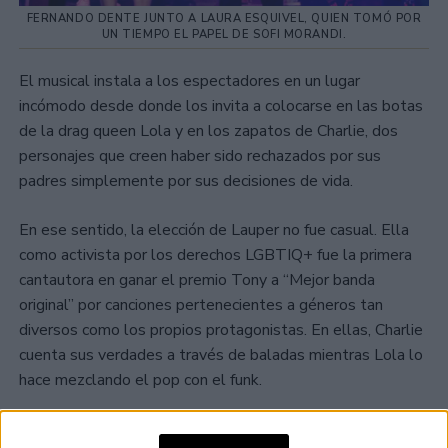
FERNANDO DENTE JUNTO A LAURA ESQUIVEL, QUIEN TOMÓ POR
UN TIEMPO EL PAPEL DE SOFI MORANDI.
El musical instala a los espectadores en un lugar
incómodo desde donde los invita a colocarse en las botas
de la drag queen Lola y en los zapatos de Charlie, dos
personajes que creen haber sido rechazados por sus
padres simplemente por sus decisiones de vida.
En ese sentido, la elección de Lauper no fue casual. Ella
como activista por los derechos LGBTIQ+ fue la primera
cantautora en ganar el premio Tony a “Mejor banda
original” por canciones pertenecientes a géneros tan
diversos como los propios protagonistas. En ellas, Charlie
cuenta sus verdades a través de baladas mientras Lola lo
hace mezclando el pop con el funk.
Cada una de las melodías es una clara invitación a