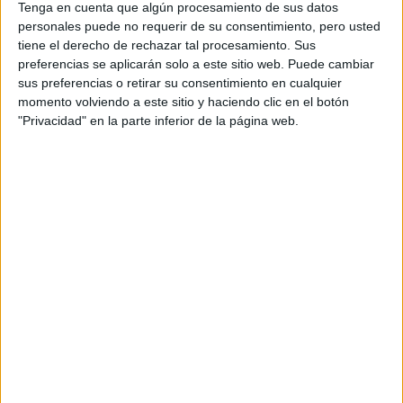
COMUNIDADES
Tenga en cuenta que algún procesamiento de sus datos
LATINAS”
personales puede no requerir de su consentimiento, pero usted
tiene el derecho de rechazar tal procesamiento. Sus
preferencias se aplicarán solo a este sitio web. Puede cambiar
FINAL DEL MUNDIAL
sus preferencias o retirar su consentimiento en cualquier
2026: QUIÉNES
CANTAN EN EL
momento volviendo a este sitio y haciendo clic en el botón
SHOW PREVIO Y EL
"Privacidad" en la parte inferior de la página web.
ENTRETIEMPO
VACACIONES DE
INVIERNO 2026:
PLANES Y
PROPUESTAS PARA
DISFRUTAR CON
CHICOS EN BUENOS
AIRES
INÉS EFRON: DE XXY
Y DIVISIÓN PALERMO
A SU REENCUENTRO
CON RICARDO
DARÍN EN NETFLIX