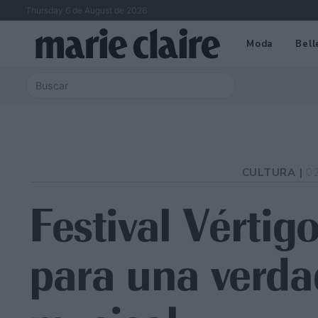
Thursday 6 de August de 2026
Moda
Bell
CULTURA |
0
Festival Vértig
para una verda