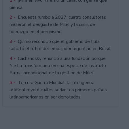
1 -
¡Mirá en vivo +Perfil!: un canal con gente que
piensa
2 -
Encuesta rumbo a 2027: cuatro consultoras
midieron el desgaste de Milei y la crisis de
liderazgo en el peronismo
3 -
Quirno reconoció que el gobierno de Lula
solicitó el retiro del embajador argentino en Brasil
4 -
Cachanosky renunció a una fundación porque
"se ha transformado en una especie de Instituto
Patria incondicional de la gestión de Milei"
5 -
Tercera Guerra Mundial: la inteligencia
artificial reveló cuáles serían los primeros países
latinoamericanos en ser derrotados