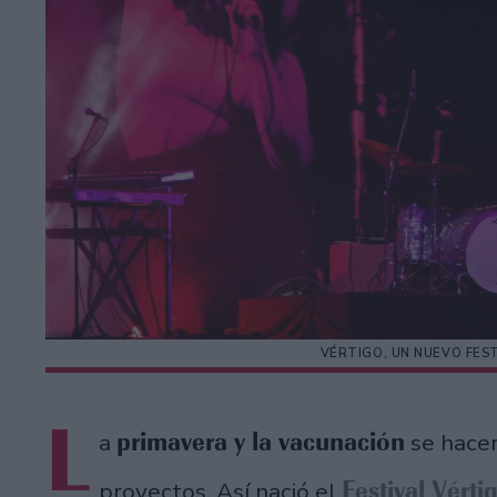
VÉRTIGO, UN NUEVO FES
L
primavera y la vacunación
a
se hacen
Festival Vérti
proyectos. Así nació el