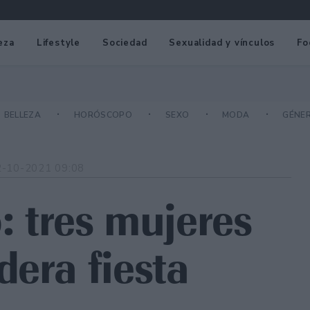
eza
Lifestyle
Sociedad
Sexualidad y vínculos
Fo
BELLEZA
HORÓSCOPO
SEXO
MODA
GÉNE
2-10-2021 09:08
o: tres mujeres
dera fiesta