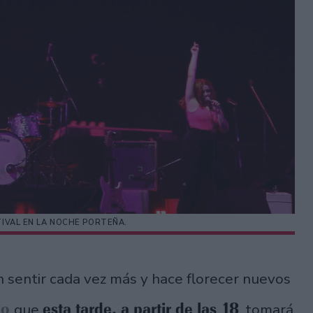
TIVAL EN LA NOCHE PORTEÑA.
 sentir cada vez más y hace florecer nuevos
go
esta tarde, a partir de las 18
que
, tomará