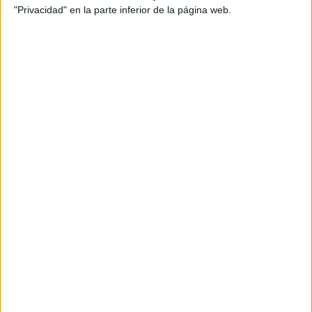
SHOW PREVIO Y EL
"Privacidad" en la parte inferior de la página web.
ENTRETIEMPO
VACACIONES DE
INVIERNO 2026:
PLANES Y
PROPUESTAS PARA
DISFRUTAR CON
CHICOS EN BUENOS
AIRES
INÉS EFRON: DE XXY
Y DIVISIÓN PALERMO
A SU REENCUENTRO
CON RICARDO
DARÍN EN NETFLIX
La muestra cuenta además con salas temáticas y espacios
de juego para los más chicos y se propone reunir las piezas