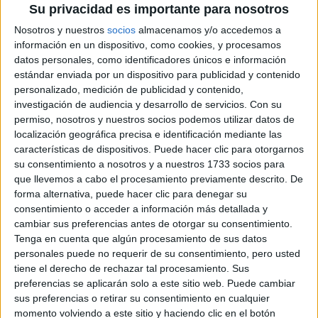
Su privacidad es importante para nosotros
Nosotros y nuestros
socios
almacenamos y/o accedemos a
información en un dispositivo, como cookies, y procesamos
datos personales, como identificadores únicos e información
estándar enviada por un dispositivo para publicidad y contenido
ASEGURAN QUE LA PRINCESA LEONOR ESTÁ ENAMORADA DE UN
COMPAÑERO DE COLEGIO
personalizado, medición de publicidad y contenido,
investigación de audiencia y desarrollo de servicios.
Con su
permiso, nosotros y nuestros socios podemos utilizar datos de
TAMBIÉN TE PUEDE INTERESAR
localización geográfica precisa e identificación mediante las
características de dispositivos. Puede hacer clic para otorgarnos
ZOE SALDANA,
su consentimiento a nosotros y a nuestros 1733 socios para
PROTAGONISTA DE
que llevemos a cabo el procesamiento previamente descrito. De
LIONESS
forma alternativa, puede hacer clic para denegar su
(PARAMOUNT+): “MI
consentimiento o acceder a información más detallada y
DESEO ES QUE NOS
UNAMOS COMO
cambiar sus preferencias antes de otorgar su consentimiento.
COMUNIDADES
Tenga en cuenta que algún procesamiento de sus datos
LATINAS”
personales puede no requerir de su consentimiento, pero usted
tiene el derecho de rechazar tal procesamiento. Sus
FINAL DEL MUNDIAL
preferencias se aplicarán solo a este sitio web. Puede cambiar
2026: QUIÉNES
sus preferencias o retirar su consentimiento en cualquier
CANTAN EN EL
momento volviendo a este sitio y haciendo clic en el botón