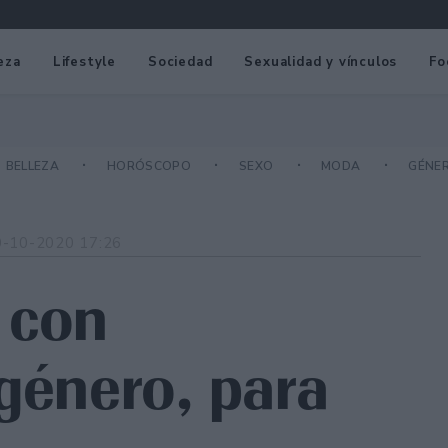
eza
Lifestyle
Sociedad
Sexualidad y vínculos
Fo
BELLEZA
HORÓSCOPO
SEXO
MODA
GÉNE
0-10-2020 17:26
 con
 género, para