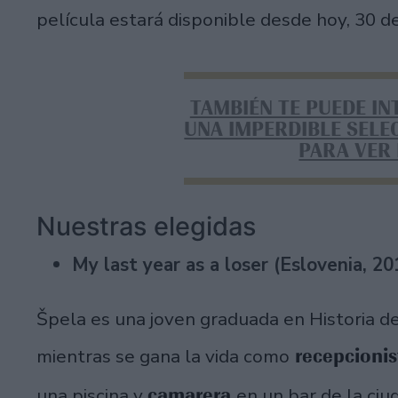
película estará disponible desde hoy, 30 d
TAMBIÉN TE PUEDE IN
UNA IMPERDIBLE SELE
PARA VER
Nuestras elegidas
My last year as a loser (Eslovenia, 2
Špela es una joven graduada en Historia d
recepcioni
mientras se gana la vida como
camarera
una piscina y
en un bar de la ciu