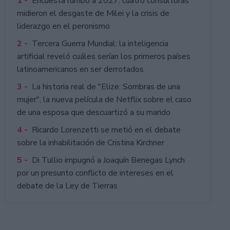
1 -
Encuesta rumbo a 2027: cuatro consultoras
midieron el desgaste de Milei y la crisis de
liderazgo en el peronismo
2 -
Tercera Guerra Mundial: la inteligencia
artificial reveló cuáles serían los primeros países
latinoamericanos en ser derrotados
3 -
La historia real de "Elize: Sombras de una
mujer", la nueva película de Netflix sobre el caso
de una esposa que descuartizó a su marido
4 -
Ricardo Lorenzetti se metió en el debate
sobre la inhabilitación de Cristina Kirchner
5 -
Di Tullio impugnó a Joaquín Benegas Lynch
por un presunto conflicto de intereses en el
debate de la Ley de Tierras