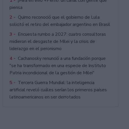
1 -
¡Mirá en vivo +Perfil!: un canal con gente que
piensa
2 -
Quirno reconoció que el gobierno de Lula
solicitó el retiro del embajador argentino en Brasil
3 -
Encuesta rumbo a 2027: cuatro consultoras
midieron el desgaste de Milei y la crisis de
liderazgo en el peronismo
4 -
Cachanosky renunció a una fundación porque
"se ha transformado en una especie de Instituto
Patria incondicional de la gestión de Milei"
5 -
Tercera Guerra Mundial: la inteligencia
artificial reveló cuáles serían los primeros países
latinoamericanos en ser derrotados