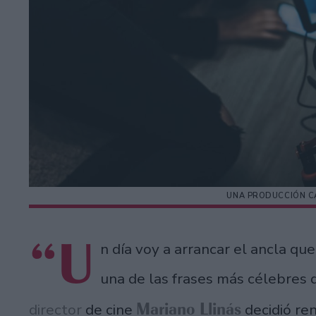
UNA PRODUCCIÓN C
“U
n día voy a arrancar el ancla qu
una de las frases más célebres 
Mariano Llinás
director
de cine
decidió re