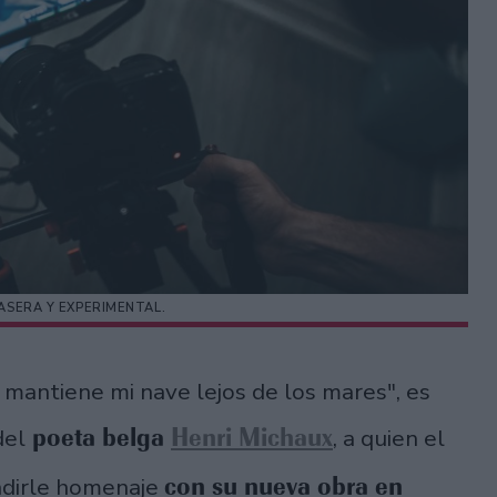
ASERA Y EXPERIMENTAL.
e mantiene mi nave lejos de los mares", es
poeta belga
Henri Michaux
del
, a quien el
con su nueva obra en
ndirle homenaje