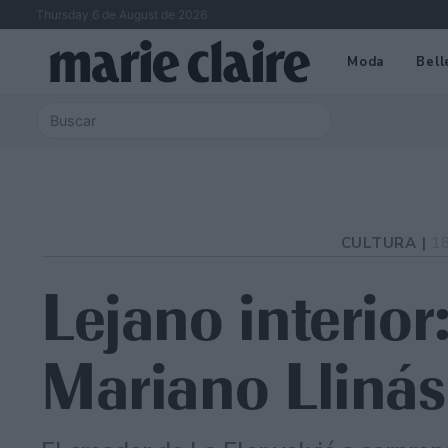
Thursday 6 de August de 2026
Moda
Bell
CULTURA |
1
Lejano interior
Mariano Llinás