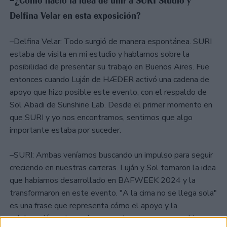
–¿Cómo nació la idea de unir a SURI Studio y
Delfina Velar en esta exposición?
–Delfina Velar: Todo surgió de manera espontánea. SURI
estaba de visita en mi estudio y hablamos sobre la
posibilidad de presentar su trabajo en Buenos Aires. Fue
entonces cuando Luján de HÆDER activó una cadena de
apoyo que hizo posible este evento, con el respaldo de
Sol Abadi de Sunshine Lab. Desde el primer momento en
que SURI y yo nos encontramos, sentimos que algo
importante estaba por suceder.
–SURI: Ambas veníamos buscando un impulso para seguir
creciendo en nuestras carreras. Luján y Sol tomaron la idea
que habíamos desarrollado en BAFWEEK 2024 y la
transformaron en este evento. "A la cima no se llega sola"
es una frase que representa cómo el apoyo y la
colaboración entre mujeres pueden generar un cambio