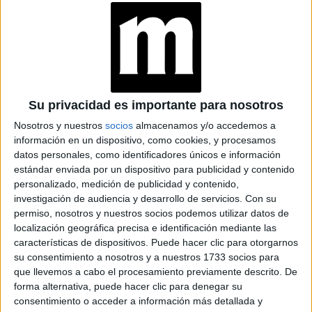
poderoso.
–¿Cómo dialogan sus obras dentro del espacio?
–SURI: La instalación que creamos está diseñada para
involucrar al público de manera inmersiva. Gracias al trabajo
Su privacidad es importante para nosotros
sonoro de Joaquín Gómez, las personas pueden
Nosotros y nuestros
socios
almacenamos y/o accedemos a
experimentar las piezas de una forma completamente
información en un dispositivo, como cookies, y procesamos
nueva. Las esculturas flotantes de SURI interactúan con
datos personales, como identificadores únicos e información
el ambiente sonoro y la vibración de las cuerdas, mientras
estándar enviada por un dispositivo para publicidad y contenido
que las obras de Delfina ofrecen una experiencia táctil que
personalizado, medición de publicidad y contenido,
invita a tocar y sentir.
investigación de audiencia y desarrollo de servicios.
Con su
permiso, nosotros y nuestros socios podemos utilizar datos de
localización geográfica precisa e identificación mediante las
TAMBIÉN TE PUEDE INTERESAR
características de dispositivos. Puede hacer clic para otorgarnos
su consentimiento a nosotros y a nuestros 1733 socios para
ZOE SALDANA,
que llevemos a cabo el procesamiento previamente descrito. De
PROTAGONISTA DE
forma alternativa, puede hacer clic para denegar su
LIONESS
consentimiento o acceder a información más detallada y
(PARAMOUNT+): “MI