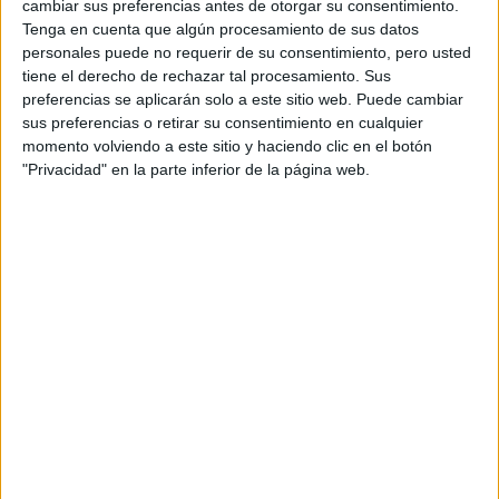
cambiar sus preferencias antes de otorgar su consentimiento.
DESEO ES QUE NOS
Tenga en cuenta que algún procesamiento de sus datos
UNAMOS COMO
COMUNIDADES
personales puede no requerir de su consentimiento, pero usted
LATINAS”
tiene el derecho de rechazar tal procesamiento. Sus
preferencias se aplicarán solo a este sitio web. Puede cambiar
sus preferencias o retirar su consentimiento en cualquier
FINAL DEL MUNDIAL
momento volviendo a este sitio y haciendo clic en el botón
2026: QUIÉNES
CANTAN EN EL
"Privacidad" en la parte inferior de la página web.
SHOW PREVIO Y EL
ENTRETIEMPO
VACACIONES DE
INVIERNO 2026:
PLANES Y
PROPUESTAS PARA
DISFRUTAR CON
CHICOS EN BUENOS
AIRES
INÉS EFRON: DE XXY
Y DIVISIÓN PALERMO
A SU REENCUENTRO