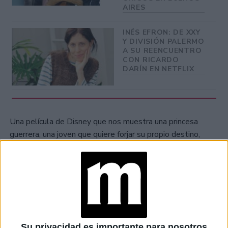
AIRES
INÉS EFRON: DE XXY
Y DIVISIÓN PALERMO
A SU REENCUENTRO
CON RICARDO
DARÍN EN NETFLIX
Una película de Disney que nos muestra una princesa
guerrera, una joven que quiere forjar su propio destino,
dejando de lado su legado como princesa. Ya no espera a
un hombre que la salve, lucha por lo que quiere y se
enfrenta a la tradición familiar.
Su privacidad es importante para nosotros