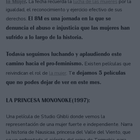
la Mujer
.
La fecha recuerda la
lucha de las mujeres
por la
igualdad, el reconocimiento y ejercicio efectivo de sus
El 8M es una jornada en la que se
derechos.
denuncia el abuso e injusticia que las mujeres han
sufrido a lo largo de la historia.
Todavía seguimos luchando y aplaudiendo este
camino hacia el pro-feminismo.
Existen películas que
e dejamos 5 películas
reivindican el rol de
la mujer
. T
que no podes dejar de ver en este mes.
LA PRINCESA MONONOKE(1997):
Una película de Studio Ghibli donde vemos la
representación de una mujer fuerte e independiente. Narra
la historia de Nausicaa, princesa del Valle del Viento, que
se ve enfrentada al ejército del reino de Tormekia, para