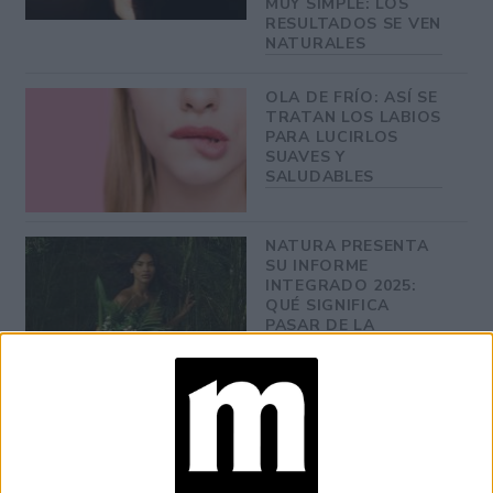
MUY SIMPLE: LOS
RESULTADOS SE VEN
NATURALES
OLA DE FRÍO: ASÍ SE
TRATAN LOS LABIOS
PARA LUCIRLOS
SUAVES Y
SALUDABLES
NATURA PRESENTA
SU INFORME
INTEGRADO 2025:
QUÉ SIGNIFICA
PASAR DE LA
SOSTENIBILIDAD A
LA REGENERACIÓN
Usar el corrector como base:
La idea es no sobrecargar