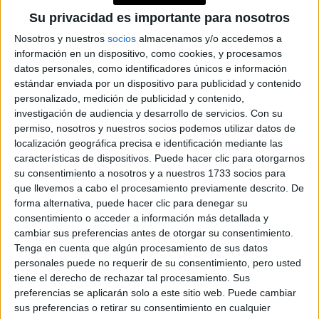
sólo se pone
la piel con exceso de productos, por lo que
Su privacidad es importante para nosotros
el corrector en las ojeras para disimular el
Nosotros y nuestros
socios
almacenamos y/o accedemos a
cansancio y en otras zonas que necesite la piel.
información en un dispositivo, como cookies, y procesamos
datos personales, como identificadores únicos e información
estándar enviada por un dispositivo para publicidad y contenido
Usar
corrector
de textura cremosa:
Se utiliza esta
personalizado, medición de publicidad y contenido,
textura para que se asiente bien sobre la piel y que
investigación de audiencia y desarrollo de servicios.
Con su
no se generen pliegues
, lo ideal es usar brochas para
permiso, nosotros y nuestros socios podemos utilizar datos de
localización geográfica precisa e identificación mediante las
difuminar pero también lo podes estirar con la yema de los
características de dispositivos. Puede hacer clic para otorgarnos
dedos.
su consentimiento a nosotros y a nuestros 1733 socios para
que llevemos a cabo el procesamiento previamente descrito. De
Usar poca cantidad de producto:
Se tiene que tener
forma alternativa, puede hacer clic para denegar su
consentimiento o acceder a información más detallada y
no todas las pieles necesitan la misma
en cuenta que
cambiar sus preferencias antes de otorgar su consentimiento.
cantidad de producto, pero hay que aplicar el
Tenga en cuenta que algún procesamiento de sus datos
personales puede no requerir de su consentimiento, pero usted
corrector moderadamente para que la piel no tenga
tiene el derecho de rechazar tal procesamiento. Sus
un efecto cuarteado.
Además siempre hay que
preferencias se aplicarán solo a este sitio web. Puede cambiar
mantener la zona hidratada para conseguir una mirada
sus preferencias o retirar su consentimiento en cualquier