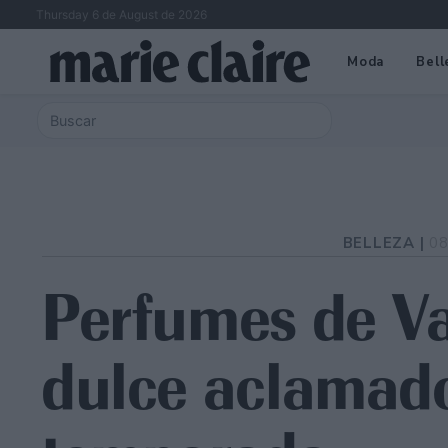
Thursday 6 de August de 2026
Moda
Bell
BELLEZA |
08
Perfumes de Va
dulce aclamado