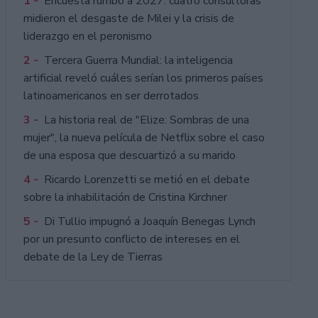
1 -
Encuesta rumbo a 2027: cuatro consultoras
midieron el desgaste de Milei y la crisis de
liderazgo en el peronismo
2 -
Tercera Guerra Mundial: la inteligencia
artificial reveló cuáles serían los primeros países
latinoamericanos en ser derrotados
3 -
La historia real de "Elize: Sombras de una
mujer", la nueva película de Netflix sobre el caso
de una esposa que descuartizó a su marido
4 -
Ricardo Lorenzetti se metió en el debate
sobre la inhabilitación de Cristina Kirchner
5 -
Di Tullio impugnó a Joaquín Benegas Lynch
por un presunto conflicto de intereses en el
debate de la Ley de Tierras