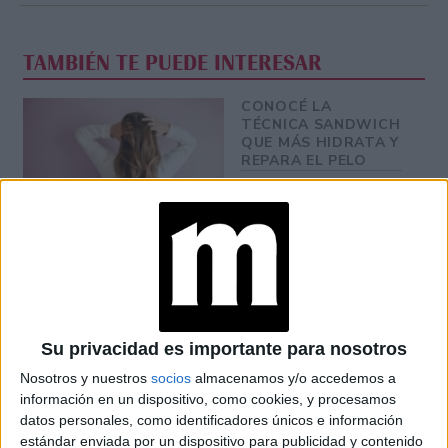
TAMBIÉN TE PUEDE INTERESAR
CONOCÉ LA
TÉCNICA SANDWICH
QUE MÁS HIDRATA Y
REPARA EL PELO
CUIDADOS PARA TU
PIEL DEL
ENVEJECIMIENTO
CAUSADO POR LA
CONTAMINACIÓN
Su privacidad es importante para nosotros
UÑAS CIRUELA: 7
Nosotros y nuestros
socios
almacenamos y/o accedemos a
MANICURAS
información en un dispositivo, como cookies, y procesamos
ELEGANTES QUE
datos personales, como identificadores únicos e información
SON TENDENCIA EN
estándar enviada por un dispositivo para publicidad y contenido
INVIERNO 2026