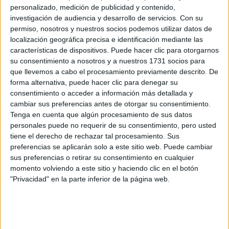
personalizado, medición de publicidad y contenido,
investigación de audiencia y desarrollo de servicios.
Con su
permiso, nosotros y nuestros socios podemos utilizar datos de
UÑAS EFECTO
localización geográfica precisa e identificación mediante las
DENIM: ASÍ ES EL
NAILART QUE SERÁ
características de dispositivos. Puede hacer clic para otorgarnos
FUROR EN
su consentimiento a nosotros y a nuestros 1731 socios para
PRIMAVERA
que llevemos a cabo el procesamiento previamente descrito. De
forma alternativa, puede hacer clic para denegar su
consentimiento o acceder a información más detallada y
cambiar sus preferencias antes de otorgar su consentimiento.
Tenga en cuenta que algún procesamiento de sus datos
Ya son varios los usuarios de la red social que
personales puede no requerir de su consentimiento, pero usted
tiene el derecho de rechazar tal procesamiento. Sus
probaron esta técnica dejando ver que
preferencias se aplicarán solo a este sitio web. Puede cambiar
efectivamente se consiguen los resultados
sus preferencias o retirar su consentimiento en cualquier
momento volviendo a este sitio y haciendo clic en el botón
esperados:
pestañas
rectas que parecen medir
"Privacidad" en la parte inferior de la página web.
kilómetros
. ¡Mirá el tutorial y, si te animás, proba el truco
en tu casa!