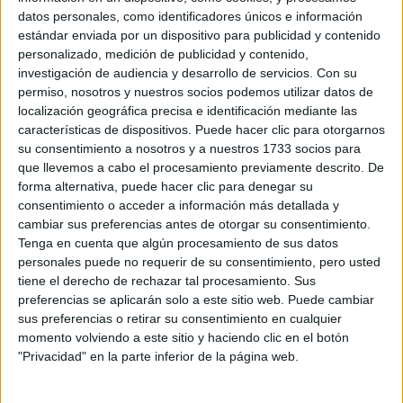
datos personales, como identificadores únicos e información
estándar enviada por un dispositivo para publicidad y contenido
personalizado, medición de publicidad y contenido,
investigación de audiencia y desarrollo de servicios.
Con su
FLOWER BY KENZO L´ABSOLUE. UNA FRAGANCIA ÚNICA QUE
permiso, nosotros y nuestros socios podemos utilizar datos de
COMPLETA LA FAMILIA OLFATIVA DE LA MAISON. POR SUPUESTO,
LA AMAPOLA ES SU GRAN PROTAGONISTA.
localización geográfica precisa e identificación mediante las
características de dispositivos. Puede hacer clic para otorgarnos
su consentimiento a nosotros y a nuestros 1733 socios para
que llevemos a cabo el procesamiento previamente descrito. De
forma alternativa, puede hacer clic para denegar su
consentimiento o acceder a información más detallada y
cambiar sus preferencias antes de otorgar su consentimiento.
Tenga en cuenta que algún procesamiento de sus datos
personales puede no requerir de su consentimiento, pero usted
tiene el derecho de rechazar tal procesamiento. Sus
preferencias se aplicarán solo a este sitio web. Puede cambiar
sus preferencias o retirar su consentimiento en cualquier
momento volviendo a este sitio y haciendo clic en el botón
"Privacidad" en la parte inferior de la página web.