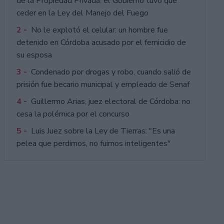
de la Propiedad Privada: el Gobierno tuvo que
ceder en la Ley del Manejo del Fuego
2 -
No le explotó el celular: un hombre fue
detenido en Córdoba acusado por el femicidio de
su esposa
3 -
Condenado por drogas y robo, cuando salió de
prisión fue becario municipal y empleado de Senaf
4 -
Guillermo Arias, juez electoral de Córdoba: no
cesa la polémica por el concurso
5 -
Luis Juez sobre la Ley de Tierras: "Es una
pelea que perdimos, no fuimos inteligentes"