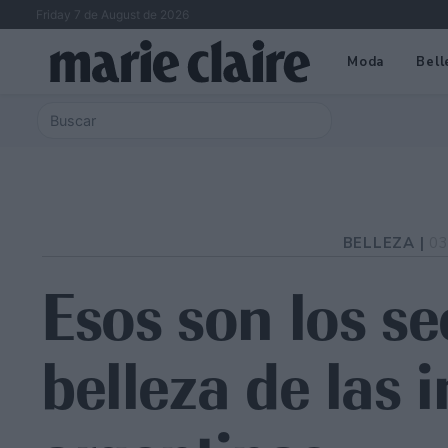
Friday 7 de August de 2026
Moda
Bell
BELLEZA |
03
Esos son los se
belleza de las 