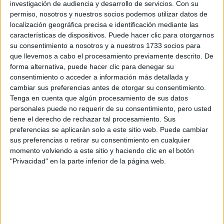
investigación de audiencia y desarrollo de servicios.
Con su
de la firma Aromatherapy Associates.
permiso, nosotros y nuestros socios podemos utilizar datos de
localización geográfica precisa e identificación mediante las
como fragancia, aplicada en
"Además, se puede usar
características de dispositivos. Puede hacer clic para otorgarnos
su consentimiento a nosotros y a nuestros 1733 socios para
cuello y muñecas
. Tal era el truco de la Princesa de
que llevemos a cabo el procesamiento previamente descrito. De
Gales antes de acudir a un evento importante.
forma alternativa, puede hacer clic para denegar su
consentimiento o acceder a información más detallada y
Estos aceites con múltiples beneficios, tienen el don de
cambiar sus preferencias antes de otorgar su consentimiento.
Tenga en cuenta que algún procesamiento de sus datos
mejorar la sociabilidad
, ya que son un gran energizante
personales puede no requerir de su consentimiento, pero usted
perfecto para usarse antes de acudir a una fiesta o una
tiene el derecho de rechazar tal procesamiento. Sus
cena.
preferencias se aplicarán solo a este sitio web. Puede cambiar
sus preferencias o retirar su consentimiento en cualquier
momento volviendo a este sitio y haciendo clic en el botón
"Privacidad" en la parte inferior de la página web.
TAMBIÉN TE PUEDE INTERESAR: CÓMO
CREAR LA FRAGANCIA DE TUS SUEÑOS EN
LA CAPITAL FRANCESA