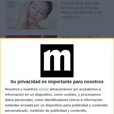
CONOCÉ EL RITUAL
DE BELLEZA FACIAL
PARA DISMINUIR LAS
ARRUGAS
MANICURA AURA: 5
DISEÑOS PARA
LLEVAR EL EFECTO
DIFUMINADO QUE
SERÁ TENDENCIA EN
PRIMAVERA 2026
Su privacidad es importante para nosotros
un ritual concreto de
"Un aceite esencial es
Nosotros y nuestros
socios
almacenamos y/o accedemos a
aromaterapia
. Se aplica masajeando sobre el pecho,
información en un dispositivo, como cookies, y procesamos
luego se hacen tres inhalaciones con las palmas de las
datos personales, como identificadores únicos e información
manos recogiendo la nariz y, por último, nos introducimos
estándar enviada por un dispositivo para publicidad y contenido
en la ducha", explica Bella Hurtado, Directora de educación
personalizado, medición de publicidad y contenido,