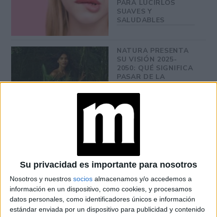
PARA LUCIRLOS
SUAVES Y
SALUDABLES
NATURA PRESENTA
SU VISIÓN 2025-
2050: QUÉ SIGNIFICA
PASAR DE LA
SOSTENIBILIDAD A
LA REGENERACIÓN
¿PELO JOVEN?: ESTO
DICEN LOS
EXPERTOS SOBRE EL
CUIDADO
Su privacidad es importante para nosotros
Nosotros y nuestros
socios
almacenamos y/o accedemos a
CONOCÉ EL RITUAL
información en un dispositivo, como cookies, y procesamos
DE BELLEZA FACIAL
datos personales, como identificadores únicos e información
PARA DISMINUIR LAS
ARRUGAS
estándar enviada por un dispositivo para publicidad y contenido