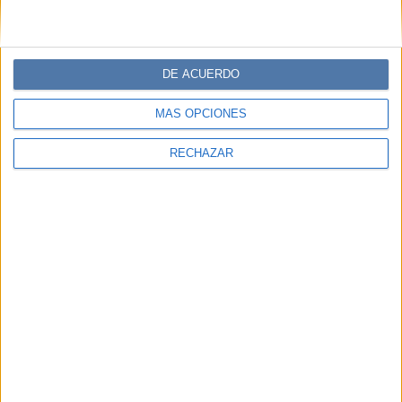
PERSONALIDAES:
LABIAL
DE ACUERDO
TEMAS:
BEAUTY
DÍA INTERNACIONAL DEL LABIAL
MÁS OPCIONES
VICCO GARCÍA
Periodista especializada en moda, belleza y lifestyle.
RECHAZAR
Nerd del SEO y cazadora de tendencias nata.
Comentarios