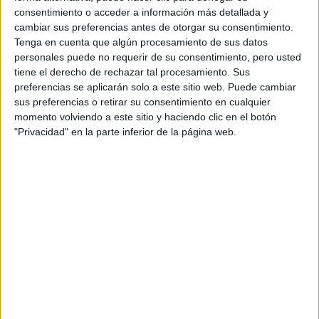
consentimiento o acceder a información más detallada y
cambiar sus preferencias antes de otorgar su consentimiento.
Tenga en cuenta que algún procesamiento de sus datos
personales puede no requerir de su consentimiento, pero usted
tiene el derecho de rechazar tal procesamiento. Sus
preferencias se aplicarán solo a este sitio web. Puede cambiar
sus preferencias o retirar su consentimiento en cualquier
momento volviendo a este sitio y haciendo clic en el botón
-Si se llevan labiales en clave mate, ¿qué cosas hay
"Privacidad" en la parte inferior de la página web.
que tener en cuenta para el cuidado de los labios?
En el caso de usar labiales mate, es importante tener una
textura de labios pareja y lisa.
humectarme
Pueden
con bálsamos
previamente, dejando actuar un rato antes
de aplicar el labial para que se adhiera bien.
TAMBIÉN TE PUEDE INTERESAR
FABIOLA YÁÑEZ