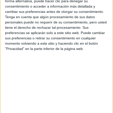
forma alternativa, puede hacer clic para denegar su
consentimiento o acceder a información más detallada y
Cabello:
cambiar sus preferencias antes de otorgar su consentimiento.
Tenga en cuenta que algún procesamiento de sus datos
personales puede no requerir de su consentimiento, pero usted
> Shampoo Daily: Revitaliza el cabello
tiene el derecho de rechazar tal procesamiento. Sus
preferencias se aplicarán solo a este sitio web. Puede cambiar
y el cuero cabelludo
sus preferencias o retirar su consentimiento en cualquier
> Gel de ducha Body Mix Wash: Refresca, purifica y re-
momento volviendo a este sitio y haciendo clic en el botón
vigoriza el cabello y el cuerpo.
"Privacidad" en la parte inferior de la página web.
> Gel Mess Control: Mantiene peinados firmes, fuertes e
intactos.
> Ceras Finesse Headshot Soft/Medium/Strong: dejan una
fijación perfecta.