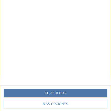
COMPARTÍ ESTA NOTA
EN ESTA NOTA
PERSONALIDAES:
CORTE MARIPOSA
CHANEL
Comentarios
DE ACUERDO
MÁS OPCIONES