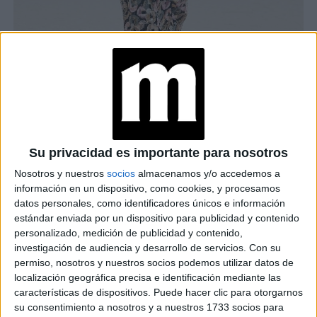
Su privacidad es importante para nosotros
CORTE MARIPOSA: LA TENDENCIA QUE IMPONE CHANEL EN SU
PASARELA
Nosotros y nuestros
socios
almacenamos y/o accedemos a
información en un dispositivo, como cookies, y procesamos
El corte mariposa busca conservar el largo del
datos personales, como identificadores únicos e información
estándar enviada por un dispositivo para publicidad y contenido
cabello, dividiéndolo en capas en función del tipo
personalizado, medición de publicidad y contenido,
de pelo y del volumen que se pretende lograr.
El
investigación de audiencia y desarrollo de servicios.
Con su
resultado es
un corte de pelo
homogéneo, fresco y con
permiso, nosotros y nuestros socios podemos utilizar datos de
localización geográfica precisa e identificación mediante las
movimiento, que se logra a partir de aplicar las tijeras en
características de dispositivos. Puede hacer clic para otorgarnos
varios niveles.
su consentimiento a nosotros y a nuestros 1733 socios para