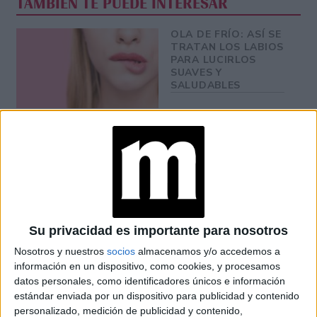
TAMBIÉN TE PUEDE INTERESAR
OLA DE FRÍO: ASÍ SE
TRATAN LOS LABIOS
PARA LUCIRLOS
SUAVES Y
SALUDABLES
NATURA PRESENTA
SU VISIÓN 2025-
2050: QUÉ SIGNIFICA
PASAR DE LA
SOSTENIBILIDAD A
LA REGENERACIÓN
¿PELO JOVEN?: ESTO
Su privacidad es importante para nosotros
DICEN LOS
Nosotros y nuestros
socios
almacenamos y/o accedemos a
EXPERTOS SOBRE EL
CUIDADO
información en un dispositivo, como cookies, y procesamos
datos personales, como identificadores únicos e información
estándar enviada por un dispositivo para publicidad y contenido
personalizado, medición de publicidad y contenido,