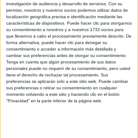
CONOCÉ EL RITUAL
investigación de audiencia y desarrollo de servicios.
Con su
DE BELLEZA FACIAL
permiso, nosotros y nuestros socios podemos utilizar datos de
PARA DISMINUIR LAS
localización geográfica precisa e identificación mediante las
ARRUGAS
características de dispositivos. Puede hacer clic para otorgarnos
su consentimiento a nosotros y a nuestros 1733 socios para
que llevemos a cabo el procesamiento previamente descrito. De
forma alternativa, puede hacer clic para denegar su
consentimiento o acceder a información más detallada y
cambiar sus preferencias antes de otorgar su consentimiento.
Un champú sólido dura lo mismo que tres botellas
Tenga en cuenta que algún procesamiento de sus datos
de plástico medianas, y se puede utilizar en 80
personales puede no requerir de su consentimiento, pero usted
tiene el derecho de rechazar tal procesamiento. Sus
lavados.
no sólo lo podés utilizar para el
Además
preferencias se aplicarán solo a este sitio web. Puede cambiar
pelo sino que es una excelente opción para
sus preferencias o retirar su consentimiento en cualquier
higienizar las partes íntimas, ya que respeta el pH
momento volviendo a este sitio y haciendo clic en el botón
"Privacidad" en la parte inferior de la página web.
de la zona genital.
perfecto para cualquier tipo
Es
de piel,
no reseca
incluso las infantiles y más sensibles,
la epidermis porque está formulado con aceites de
oliva y nuez de coco que son supraorgánicos y