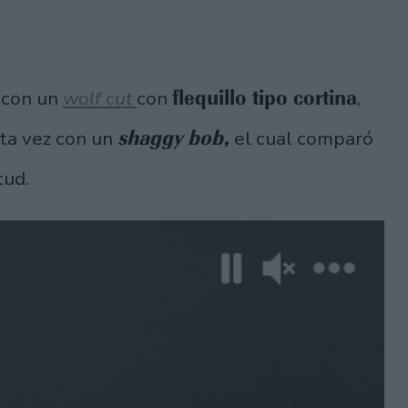
flequillo tipo cortina
 con un
wolf cut
con
,
shaggy bob,
sta vez con un
el cual comparó
tud.