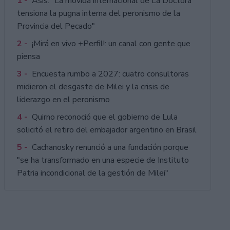
1 -
Asís: "La movida internacional de La Doctora
tensiona la pugna interna del peronismo de la
Provincia del Pecado"
2 -
¡Mirá en vivo +Perfil!: un canal con gente que
piensa
3 -
Encuesta rumbo a 2027: cuatro consultoras
midieron el desgaste de Milei y la crisis de
liderazgo en el peronismo
4 -
Quirno reconoció que el gobierno de Lula
solicitó el retiro del embajador argentino en Brasil
5 -
Cachanosky renunció a una fundación porque
"se ha transformado en una especie de Instituto
Patria incondicional de la gestión de Milei"