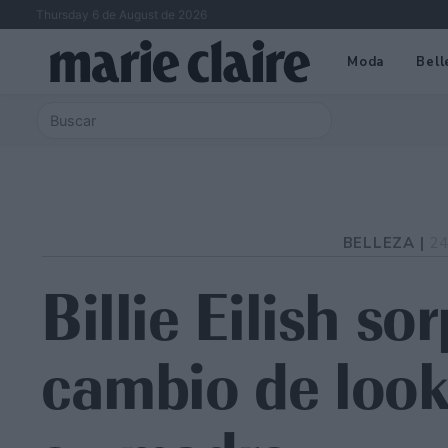
Thursday 6 de August de 2026
Moda
Bell
BELLEZA |
24
Billie Eilish s
cambio de look