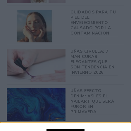
CUIDADOS PARA TU
PIEL DEL
ENVEJECIMIENTO
CAUSADO POR LA
CONTAMINACIÓN
UÑAS CIRUELA: 7
MANICURAS
ELEGANTES QUE
SON TENDENCIA EN
INVIERNO 2026
UÑAS EFECTO
DENIM: ASÍ ES EL
NAILART QUE SERÁ
FUROR EN
PRIMAVERA