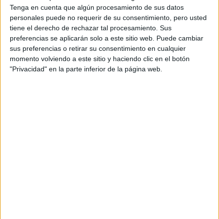
Tenga en cuenta que algún procesamiento de sus datos
personales puede no requerir de su consentimiento, pero usted
Accedé a los beneficios para suscriptores
tiene el derecho de rechazar tal procesamiento. Sus
preferencias se aplicarán solo a este sitio web. Puede cambiar
Contenidos exclusivos
sus preferencias o retirar su consentimiento en cualquier
Sorteos
momento volviendo a este sitio y haciendo clic en el botón
Descuentos en publicaciones
"Privacidad" en la parte inferior de la página web.
Participación en los eventos organizados por
Editorial Perfil.
Suscribite ahora
COMPARTÍ ESTA NOTA
EN ESTA NOTA
TEMAS:
SKINCARE
PERFUMES
FRAGANCIAS
ROUGE