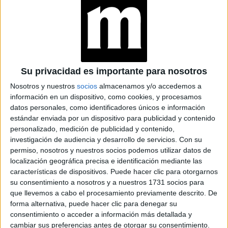
Sorpresas, juegos, charlas, experiencias de lujo únicas,
descuentos especiales y mucho más alternativas son
propuesta de Perfumerías Rouge
parte de esta
que se
Su privacidad es importante para nosotros
lleva a cabo en sus tiendas hasta el 29 de mayo inclusive.
Nosotros y nuestros
socios
almacenamos y/o accedemos a
Para más info se puede chequear el line up en la web.
información en un dispositivo, como cookies, y procesamos
datos personales, como identificadores únicos e información
estándar enviada por un dispositivo para publicidad y contenido
at Redacción Marie Claire
personalizado, medición de publicidad y contenido,
investigación de audiencia y desarrollo de servicios.
Con su
GALERÍA DE IMÁGENES
permiso, nosotros y nuestros socios podemos utilizar datos de
localización geográfica precisa e identificación mediante las
características de dispositivos. Puede hacer clic para otorgarnos
su consentimiento a nosotros y a nuestros 1731 socios para
que llevemos a cabo el procesamiento previamente descrito. De
forma alternativa, puede hacer clic para denegar su
consentimiento o acceder a información más detallada y
cambiar sus preferencias antes de otorgar su consentimiento.