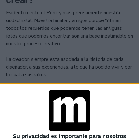
Evidentemente el Perú, y mas precisamente nuestra
ciudad natal. Nuestra familia y amigos porque "ritman"
todos los recuerdos que podemos tener, las antiguas
fotos que podemos encontrar son una base inestimable en
nuestro proceso creativo.
La creación siempre esta asociada a la historia de cada
diseñador, a sus experiencias, a lo que ha podido vivir y por
lo cual a sus raíces.
Cada una de nuestras colecciones, cuestiona nuestros
orígenes y recuerdos de infancia, construimos cada
colección como una pequeña historia que marcó nuestra
vida.
Su privacidad es importante para nosotros