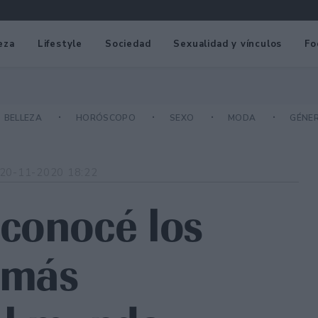
eza
Lifestyle
Sociedad
Sexualidad y vínculos
Fo
BELLEZA
HORÓSCOPO
SEXO
MODA
GÉNE
20-11-2020 18:22
conocé los
o más