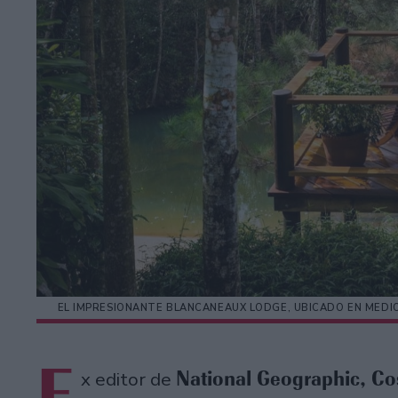
EL IMPRESIONANTE BLANCANEAUX LODGE, UBICADO EN MEDIO 
E
National Geographic, Co
x editor de