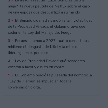
1 -
La historia real de "Elize: Sombras de una
mujer", la nueva película de Netflix sobre el caso
de una esposa que descuartizó a su marido
2 -
El Senado dio media sanción a la Inviolabilidad
de la Propiedad Privada: el Gobierno tuvo que
ceder en la Ley del Manejo del Fuego
3 -
Encuesta rumbo a 2027: cuatro consultoras
midieron el desgaste de Milei y la crisis de
liderazgo en el peronismo
4 -
Ley de Propiedad Privada: qué senadores
votaron a favor y cuáles en contra
5 -
El Gobierno perdió la pulseada del nombre: la
"Ley de Tierras" se impuso en toda la
conversación digital